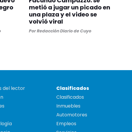
nuevo
Facundo Campazzo: se
egro
metió a jugar un picado en
una plaza y el video se
volvió viral
o
Por
Redacción Diario de Cuyo
 del lector
Clasificados
on
Clasificados
es
Inmuebles
Automotores
logía
Empleos