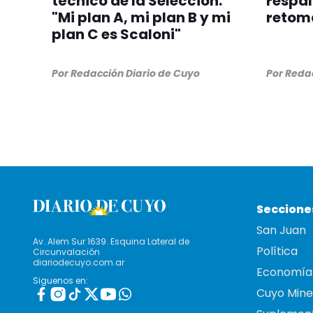
técnico de la Selección:
respal
"Mi plan A, mi plan B y mi
retom
plan C es Scaloni"
Por
Redacción Diario de Cuyo
Por
Redac
Seccione
San Juan
Av. Alem Sur 1639. Esquina Lateral de
Política
Circunvalación
diariodecuyo.com.ar
Economía
Siguenos en:
Cuyo Mine