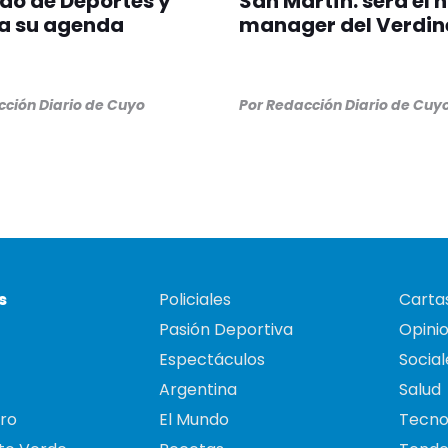
do de Deportes y
San Martín: será el 
a su agenda
manager del Verdin
ción Diario de Cuyo
Por
Redacción Diario de Cuy
s
Policiales
Cartas
Pasión Deportiva
Opini
Espectáculos
Social
Argentina
Salud
ro
El Mundo
Tecno