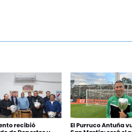
nto recibió
El Purruco Antuña v