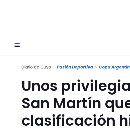
Diario de Cuyo
Pasión Deportiva
Copa Argenti
Unos privilegi
San Martín que
clasificación h