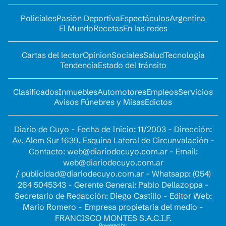
Policiales
Pasión Deportiva
Espectáculos
Argentina
El Mundo
Recetas
En las redes
Cartas del lector
Opinion
Sociales
Salud
Tecnología
Tendencia
Estado del tránsito
Clasificados
Inmuebles
Automotores
Empleos
Servicios
Avisos Fúnebres y Misas
Edictos
Diario de Cuyo - Fecha de Inicio: 11/2003 - Dirección:
Av. Alem Sur 1639. Esquina Lateral de Circunvalación -
Contacto:
web@diariodecuyo.com.ar
- Email:
web@diariodecuyo.com.ar
/
publicidad@diariodecuyo.com.ar
-
Whatsapp: (054)
264 5045343 - Gerente General: Pablo Dellazoppa -
Secretario de Redacción: Diego Castillo - Editor Web:
Mario Romero - Empresa propietaria del medio -
FRANCISCO MONTES S.A.C.I.F.