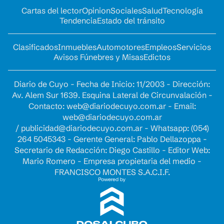
Cartas del lector
Opinion
Sociales
Salud
Tecnología
Tendencia
Estado del tránsito
Clasificados
Inmuebles
Automotores
Empleos
Servicios
Avisos Fúnebres y Misas
Edictos
Diario de Cuyo - Fecha de Inicio: 11/2003 - Dirección:
Av. Alem Sur 1639. Esquina Lateral de Circunvalación -
Contacto:
web@diariodecuyo.com.ar
- Email:
web@diariodecuyo.com.ar
/
publicidad@diariodecuyo.com.ar
-
Whatsapp: (054)
264 5045343 - Gerente General: Pablo Dellazoppa -
Secretario de Redacción: Diego Castillo - Editor Web:
Mario Romero - Empresa propietaria del medio -
FRANCISCO MONTES S.A.C.I.F.