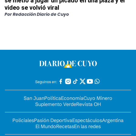
se metió a jugar un picado en una plaza y el
video se volvió viral
Por
Redacción Diario de Cuyo
Seguinos en:
San Juan
Política
Economía
Cuyo Minero
Suplemento Verde
Revista OH
Policiales
Pasión Deportiva
Espectáculos
Argentina
El Mundo
Recetas
En las redes