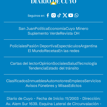
Seguinos en:
San Juan
Política
Economía
Cuyo Minero
Suplemento Verde
Revista OH
Policiales
Pasión Deportiva
Espectáculos
Argentina
El Mundo
Recetas
En las redes
Cartas del lector
Opinion
Sociales
Salud
Tecnología
Tendencia
Estado del tránsito
Clasificados
Inmuebles
Automotores
Empleos
Servicios
Avisos Fúnebres y Misas
Edictos
Diario de Cuyo - Fecha de Inicio: 11/2003 - Dirección:
Av. Alem Sur 1639. Esquina Lateral de Circunvalación -