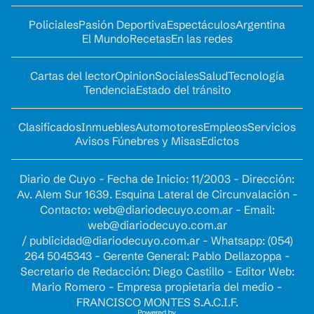
Policiales
Pasión Deportiva
Espectáculos
Argentina
El Mundo
Recetas
En las redes
Cartas del lector
Opinion
Sociales
Salud
Tecnología
Tendencia
Estado del tránsito
Clasificados
Inmuebles
Automotores
Empleos
Servicios
Avisos Fúnebres y Misas
Edictos
Diario de Cuyo - Fecha de Inicio: 11/2003 - Dirección:
Av. Alem Sur 1639. Esquina Lateral de Circunvalación -
Contacto:
web@diariodecuyo.com.ar
- Email:
web@diariodecuyo.com.ar
/
publicidad@diariodecuyo.com.ar
-
Whatsapp: (054)
264 5045343 - Gerente General: Pablo Dellazoppa -
Secretario de Redacción: Diego Castillo - Editor Web:
Mario Romero - Empresa propietaria del medio -
FRANCISCO MONTES S.A.C.I.F.