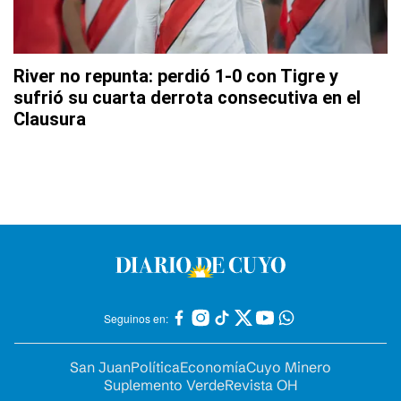
River no repunta: perdió 1-0 con Tigre y
sufrió su cuarta derrota consecutiva en el
Clausura
Seguinos en:
San Juan
Política
Economía
Cuyo Minero
Suplemento Verde
Revista OH