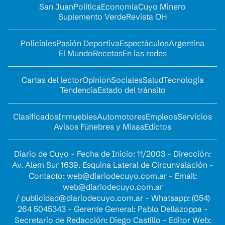
San Juan
Política
Economía
Cuyo Minero
Suplemento Verde
Revista OH
Policiales
Pasión Deportiva
Espectáculos
Argentina
El Mundo
Recetas
En las redes
Cartas del lector
Opinion
Sociales
Salud
Tecnología
Tendencia
Estado del tránsito
Clasificados
Inmuebles
Automotores
Empleos
Servicios
Avisos Fúnebres y Misas
Edictos
Diario de Cuyo - Fecha de Inicio: 11/2003 - Dirección:
Av. Alem Sur 1639. Esquina Lateral de Circunvalación -
Contacto:
web@diariodecuyo.com.ar
- Email:
web@diariodecuyo.com.ar
/
publicidad@diariodecuyo.com.ar
-
Whatsapp: (054)
264 5045343 - Gerente General: Pablo Dellazoppa -
Secretario de Redacción: Diego Castillo - Editor Web: