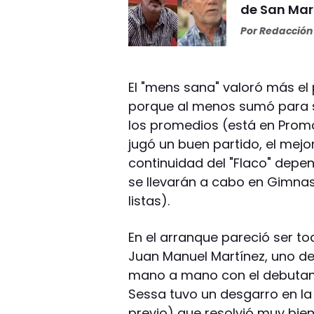
de San Mar
Por
Redacción 
El "mens sana" valoró más el
porque al menos sumó para s
los promedios (está en Promo
jugó un buen partido, el mejo
continuidad del "Flaco" depen
se llevarán a cabo en Gimna
listas).
En el arranque pareció ser tod
Juan Manuel Martínez, uno de
mano a mano con el debutant
Sessa tuvo un desgarro en la
previo) que resolvió muy bie