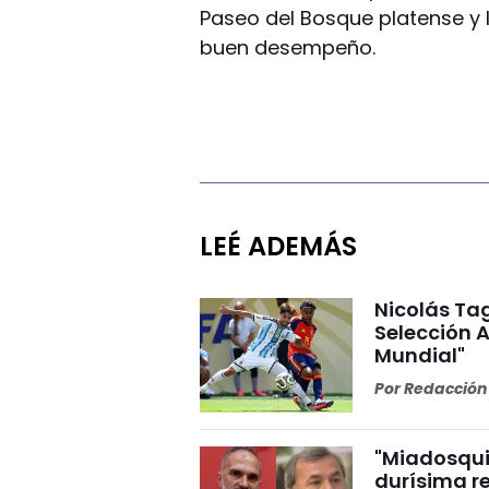
Paseo del Bosque platense y l
buen desempeño.
LEÉ ADEMÁS
Nicolás Tag
Selección A
Mundial"
Por
Redacción 
"Miadosqui
durísima r