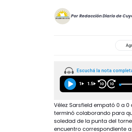
Por
Redacción Diario de Cuy
Agr
Escuchá la nota complet
1
1.5
10
10
Vélez Sarsfield empató 0 a 0 
terminó colaborando para qu
soledad de la punta del torneo
encuentro correspondiente a l