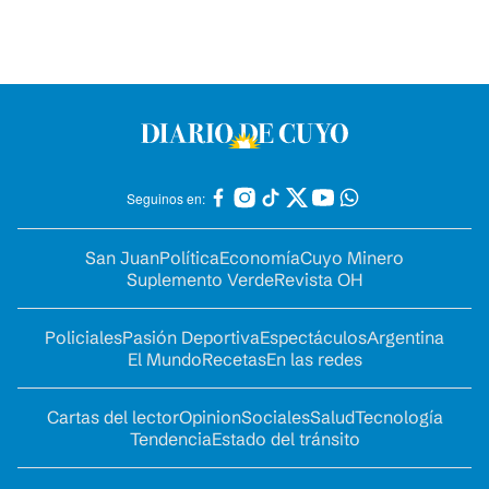
Seguinos en:
San Juan
Política
Economía
Cuyo Minero
Suplemento Verde
Revista OH
Policiales
Pasión Deportiva
Espectáculos
Argentina
El Mundo
Recetas
En las redes
Cartas del lector
Opinion
Sociales
Salud
Tecnología
Tendencia
Estado del tránsito