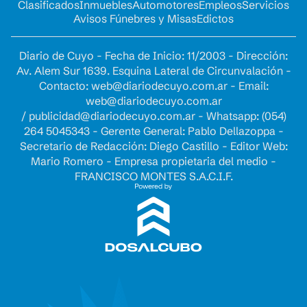
Clasificados
Inmuebles
Automotores
Empleos
Servicios
Avisos Fúnebres y Misas
Edictos
Diario de Cuyo - Fecha de Inicio: 11/2003 - Dirección:
Av. Alem Sur 1639. Esquina Lateral de Circunvalación -
Contacto:
web@diariodecuyo.com.ar
- Email:
web@diariodecuyo.com.ar
/
publicidad@diariodecuyo.com.ar
-
Whatsapp: (054)
264 5045343 - Gerente General: Pablo Dellazoppa -
Secretario de Redacción: Diego Castillo - Editor Web:
Mario Romero - Empresa propietaria del medio -
FRANCISCO MONTES S.A.C.I.F.