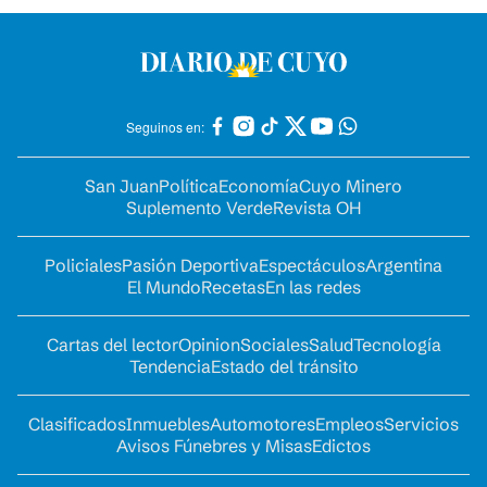
Seguinos en:
San Juan
Política
Economía
Cuyo Minero
Suplemento Verde
Revista OH
Policiales
Pasión Deportiva
Espectáculos
Argentina
El Mundo
Recetas
En las redes
Cartas del lector
Opinion
Sociales
Salud
Tecnología
Tendencia
Estado del tránsito
Clasificados
Inmuebles
Automotores
Empleos
Servicios
Avisos Fúnebres y Misas
Edictos