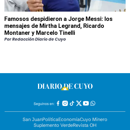
Famosos despidieron a Jorge Messi: los
mensajes de Mirtha Legrand, Ricardo
Montaner y Marcelo Tinelli
Por
Redacción Diario de Cuyo
Seguinos en:
San Juan
Política
Economía
Cuyo Minero
Suplemento Verde
Revista OH