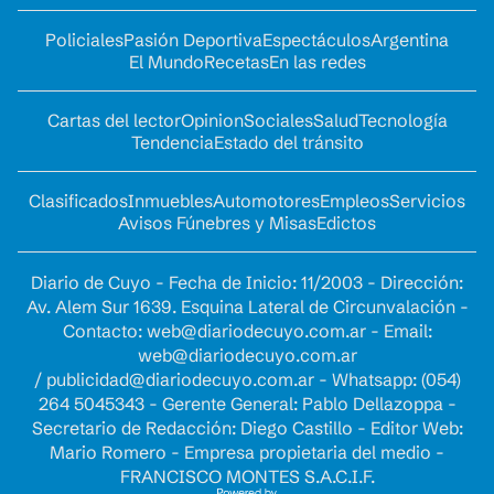
Policiales
Pasión Deportiva
Espectáculos
Argentina
El Mundo
Recetas
En las redes
Cartas del lector
Opinion
Sociales
Salud
Tecnología
Tendencia
Estado del tránsito
Clasificados
Inmuebles
Automotores
Empleos
Servicios
Avisos Fúnebres y Misas
Edictos
Diario de Cuyo - Fecha de Inicio: 11/2003 - Dirección:
Av. Alem Sur 1639. Esquina Lateral de Circunvalación -
Contacto:
web@diariodecuyo.com.ar
- Email:
web@diariodecuyo.com.ar
/
publicidad@diariodecuyo.com.ar
-
Whatsapp: (054)
264 5045343 - Gerente General: Pablo Dellazoppa -
Secretario de Redacción: Diego Castillo - Editor Web:
Mario Romero - Empresa propietaria del medio -
FRANCISCO MONTES S.A.C.I.F.