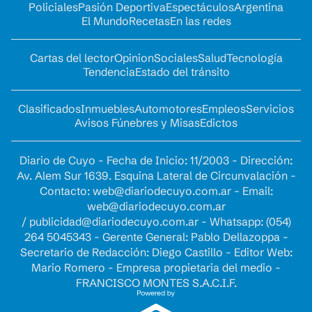
Policiales
Pasión Deportiva
Espectáculos
Argentina
El Mundo
Recetas
En las redes
Cartas del lector
Opinion
Sociales
Salud
Tecnología
Tendencia
Estado del tránsito
Clasificados
Inmuebles
Automotores
Empleos
Servicios
Avisos Fúnebres y Misas
Edictos
Diario de Cuyo - Fecha de Inicio: 11/2003 - Dirección:
Av. Alem Sur 1639. Esquina Lateral de Circunvalación -
Contacto:
web@diariodecuyo.com.ar
- Email:
web@diariodecuyo.com.ar
/
publicidad@diariodecuyo.com.ar
-
Whatsapp: (054)
264 5045343 - Gerente General: Pablo Dellazoppa -
Secretario de Redacción: Diego Castillo - Editor Web:
Mario Romero - Empresa propietaria del medio -
FRANCISCO MONTES S.A.C.I.F.