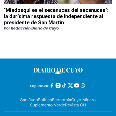
"Miadosqui es el secanucas del secanucas":
la durísima respuesta de Independiente al
presidente de San Martín
Por
Redacción Diario de Cuyo
Seguinos en:
San Juan
Política
Economía
Cuyo Minero
Suplemento Verde
Revista OH