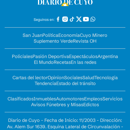
Seguinos en:
San Juan
Política
Economía
Cuyo Minero
Suplemento Verde
Revista OH
Policiales
Pasión Deportiva
Espectáculos
Argentina
El Mundo
Recetas
En las redes
Cartas del lector
Opinion
Sociales
Salud
Tecnología
Tendencia
Estado del tránsito
Clasificados
Inmuebles
Automotores
Empleos
Servicios
Avisos Fúnebres y Misas
Edictos
Diario de Cuyo - Fecha de Inicio: 11/2003 - Dirección:
Av. Alem Sur 1639. Esquina Lateral de Circunvalación -