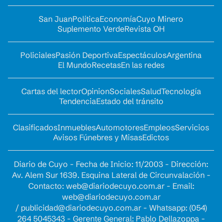
San Juan
Política
Economía
Cuyo Minero
Suplemento Verde
Revista OH
Policiales
Pasión Deportiva
Espectáculos
Argentina
El Mundo
Recetas
En las redes
Cartas del lector
Opinion
Sociales
Salud
Tecnología
Tendencia
Estado del tránsito
Clasificados
Inmuebles
Automotores
Empleos
Servicios
Avisos Fúnebres y Misas
Edictos
Diario de Cuyo - Fecha de Inicio: 11/2003 - Dirección:
Av. Alem Sur 1639. Esquina Lateral de Circunvalación -
Contacto:
web@diariodecuyo.com.ar
- Email:
web@diariodecuyo.com.ar
/
publicidad@diariodecuyo.com.ar
-
Whatsapp: (054)
264 5045343 - Gerente General: Pablo Dellazoppa -