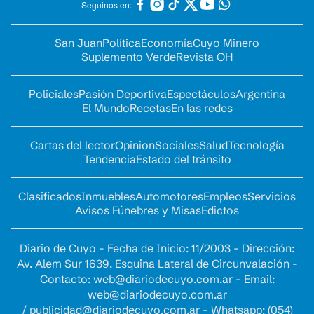
Seguinos en:
San Juan
Política
Economía
Cuyo Minero
Suplemento Verde
Revista OH
Policiales
Pasión Deportiva
Espectáculos
Argentina
El Mundo
Recetas
En las redes
Cartas del lector
Opinion
Sociales
Salud
Tecnología
Tendencia
Estado del tránsito
Clasificados
Inmuebles
Automotores
Empleos
Servicios
Avisos Fúnebres y Misas
Edictos
Diario de Cuyo - Fecha de Inicio: 11/2003 - Dirección:
Av. Alem Sur 1639. Esquina Lateral de Circunvalación -
Contacto:
web@diariodecuyo.com.ar
- Email:
web@diariodecuyo.com.ar
/
publicidad@diariodecuyo.com.ar
-
Whatsapp: (054)