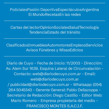
Policiales
Pasión Deportiva
Espectáculos
Argentina
El Mundo
Recetas
En las redes
Cartas del lector
Opinion
Sociales
Salud
Tecnología
Tendencia
Estado del tránsito
Clasificados
Inmuebles
Automotores
Empleos
Servicios
Avisos Fúnebres y Misas
Edictos
Diario de Cuyo - Fecha de Inicio: 11/2003 - Dirección:
Av. Alem Sur 1639. Esquina Lateral de Circunvalación -
Contacto:
web@diariodecuyo.com.ar
- Email:
web@diariodecuyo.com.ar
/
publicidad@diariodecuyo.com.ar
-
Whatsapp: (054)
264 5045343 - Gerente General: Pablo Dellazoppa -
Secretario de Redacción: Diego Castillo - Editor Web:
Mario Romero - Empresa propietaria del medio -
FRANCISCO MONTES S.A.C.I.F.