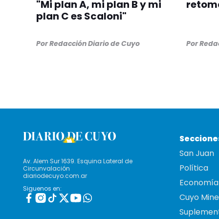
"Mi plan A, mi plan B y mi
retom
plan C es Scaloni"
Por
Redacción Diario de Cuyo
Por
Redac
Seccione
San Juan
Av. Alem Sur 1639. Esquina Lateral de
Política
Circunvalación
diariodecuyo.com.ar
Economía
Siguenos en:
Cuyo Mine
Suplemen