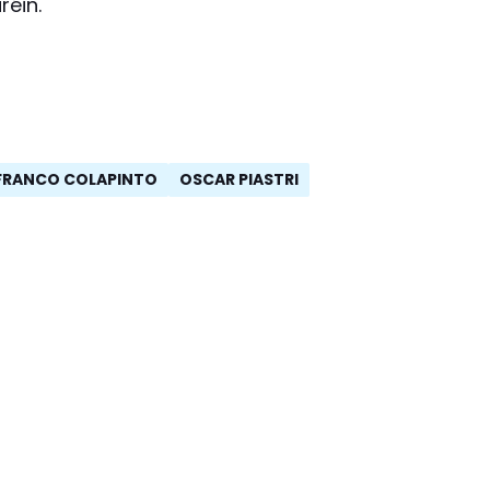
réin.
FRANCO COLAPINTO
OSCAR PIASTRI