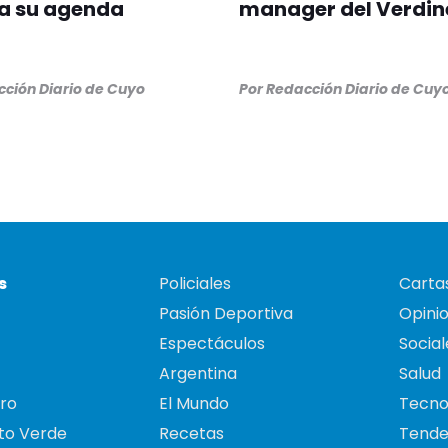
a su agenda
manager del Verdin
ción Diario de Cuyo
Por
Redacción Diario de Cuy
s
Policiales
Cartas
Pasión Deportiva
Opini
Espectáculos
Social
Argentina
Salud
ro
El Mundo
Tecno
to Verde
Recetas
Tende