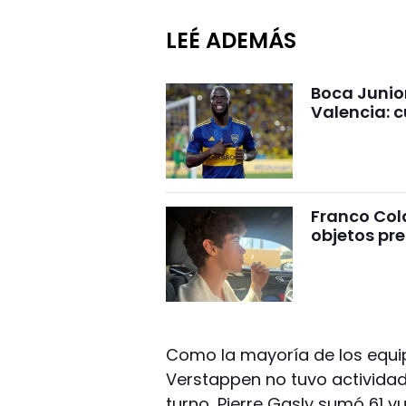
LEÉ ADEMÁS
Boca Junio
Valencia: c
Franco Cola
objetos pre
Como la mayoría de los equi
Verstappen no tuvo actividad),
turno, Pierre Gasly sumó 61 vu