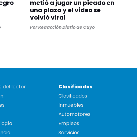
egro
metió a jugar un picado en
una plaza y el video se
volvió viral
o
Por
Redacción Diario de Cuyo
 del lector
Clasificados
on
Clasificados
es
Inmuebles
Automotores
logía
Empleos
ncia
Servicios