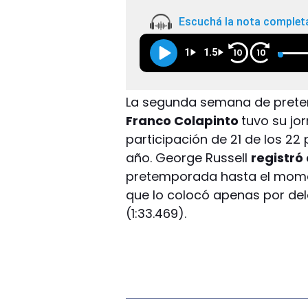
Escuchá la nota complet
1
1.5
10
10
La segunda semana de prete
Franco Colapinto
tuvo su jor
participación de 21 de los 22 p
año. George Russell
registró 
pretemporada hasta el momen
que lo colocó apenas por de
(1:33.469).