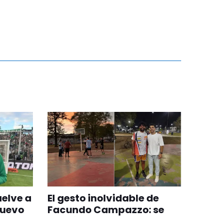
uelve a
El gesto inolvidable de
nuevo
Facundo Campazzo: se