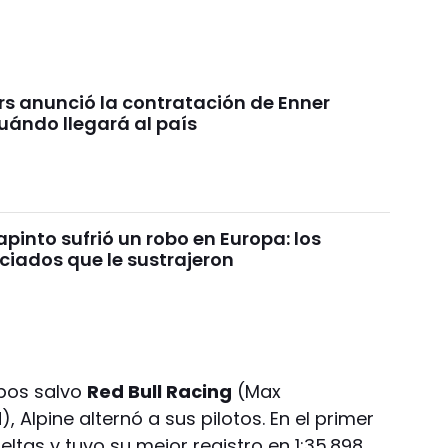
rs anunció la contratación de Enner
uándo llegará al país
pinto sufrió un robo en Europa: los
ciados que le sustrajeron
pos salvo
Red Bull Racing
(Max
 Alpine alternó a sus pilotos. En el primer
eltas y tuvo su mejor registro en 1:35.898