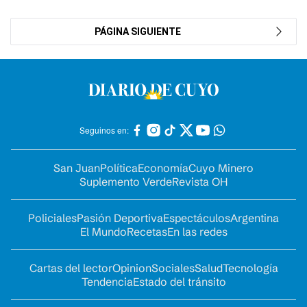
PÁGINA SIGUIENTE
Seguinos en:
San Juan
Política
Economía
Cuyo Minero
Suplemento Verde
Revista OH
Policiales
Pasión Deportiva
Espectáculos
Argentina
El Mundo
Recetas
En las redes
Cartas del lector
Opinion
Sociales
Salud
Tecnología
Tendencia
Estado del tránsito