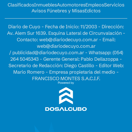
Clasificados
Inmuebles
Automotores
Empleos
Servicios
Avisos Fúnebres y Misas
Edictos
Diario de Cuyo - Fecha de Inicio: 11/2003 - Dirección:
Av. Alem Sur 1639. Esquina Lateral de Circunvalación -
Contacto:
web@diariodecuyo.com.ar
- Email:
web@diariodecuyo.com.ar
/
publicidad@diariodecuyo.com.ar
-
Whatsapp: (054)
264 5045343 - Gerente General: Pablo Dellazoppa -
Secretario de Redacción: Diego Castillo - Editor Web:
Mario Romero - Empresa propietaria del medio -
FRANCISCO MONTES S.A.C.I.F.