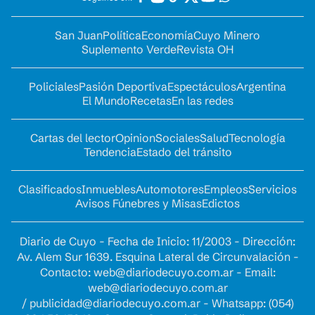
San Juan
Política
Economía
Cuyo Minero
Suplemento Verde
Revista OH
Policiales
Pasión Deportiva
Espectáculos
Argentina
El Mundo
Recetas
En las redes
Cartas del lector
Opinion
Sociales
Salud
Tecnología
Tendencia
Estado del tránsito
Clasificados
Inmuebles
Automotores
Empleos
Servicios
Avisos Fúnebres y Misas
Edictos
Diario de Cuyo - Fecha de Inicio: 11/2003 - Dirección:
Av. Alem Sur 1639. Esquina Lateral de Circunvalación -
Contacto:
web@diariodecuyo.com.ar
- Email:
web@diariodecuyo.com.ar
/
publicidad@diariodecuyo.com.ar
-
Whatsapp: (054)