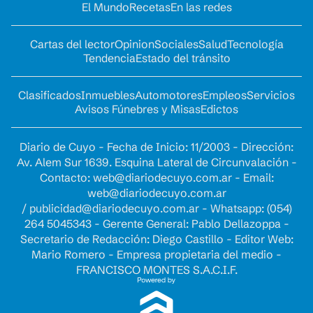
El Mundo
Recetas
En las redes
Cartas del lector
Opinion
Sociales
Salud
Tecnología
Tendencia
Estado del tránsito
Clasificados
Inmuebles
Automotores
Empleos
Servicios
Avisos Fúnebres y Misas
Edictos
Diario de Cuyo - Fecha de Inicio: 11/2003 - Dirección:
Av. Alem Sur 1639. Esquina Lateral de Circunvalación -
Contacto:
web@diariodecuyo.com.ar
- Email:
web@diariodecuyo.com.ar
/
publicidad@diariodecuyo.com.ar
-
Whatsapp: (054)
264 5045343 - Gerente General: Pablo Dellazoppa -
Secretario de Redacción: Diego Castillo - Editor Web:
Mario Romero - Empresa propietaria del medio -
FRANCISCO MONTES S.A.C.I.F.