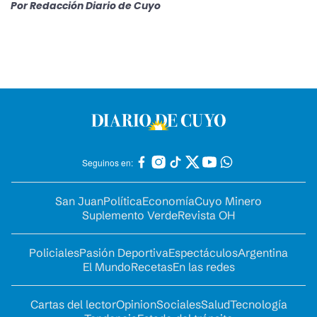
Por
Redacción Diario de Cuyo
Seguinos en:
San Juan
Política
Economía
Cuyo Minero
Suplemento Verde
Revista OH
Policiales
Pasión Deportiva
Espectáculos
Argentina
El Mundo
Recetas
En las redes
Cartas del lector
Opinion
Sociales
Salud
Tecnología