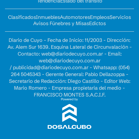
Tendencia
Estado del tránsito
Clasificados
Inmuebles
Automotores
Empleos
Servicios
Avisos Fúnebres y Misas
Edictos
Diario de Cuyo - Fecha de Inicio: 11/2003 - Dirección:
Av. Alem Sur 1639. Esquina Lateral de Circunvalación -
Contacto:
web@diariodecuyo.com.ar
- Email:
web@diariodecuyo.com.ar
/
publicidad@diariodecuyo.com.ar
-
Whatsapp: (054)
264 5045343 - Gerente General: Pablo Dellazoppa -
Secretario de Redacción: Diego Castillo - Editor Web:
Mario Romero - Empresa propietaria del medio -
FRANCISCO MONTES S.A.C.I.F.