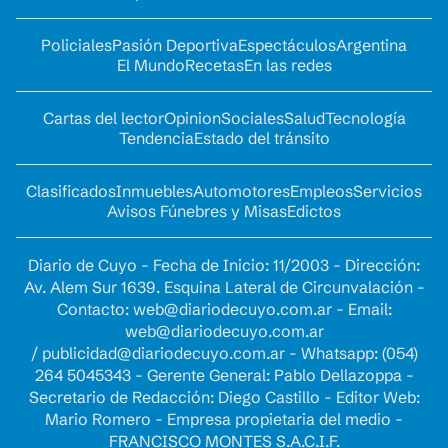
Policiales
Pasión Deportiva
Espectáculos
Argentina
El Mundo
Recetas
En las redes
Cartas del lector
Opinion
Sociales
Salud
Tecnología
Tendencia
Estado del tránsito
Clasificados
Inmuebles
Automotores
Empleos
Servicios
Avisos Fúnebres y Misas
Edictos
Diario de Cuyo - Fecha de Inicio: 11/2003 - Dirección:
Av. Alem Sur 1639. Esquina Lateral de Circunvalación -
Contacto:
web@diariodecuyo.com.ar
- Email:
web@diariodecuyo.com.ar
/
publicidad@diariodecuyo.com.ar
-
Whatsapp: (054)
264 5045343 - Gerente General: Pablo Dellazoppa -
Secretario de Redacción: Diego Castillo - Editor Web:
Mario Romero - Empresa propietaria del medio -
FRANCISCO MONTES S.A.C.I.F.