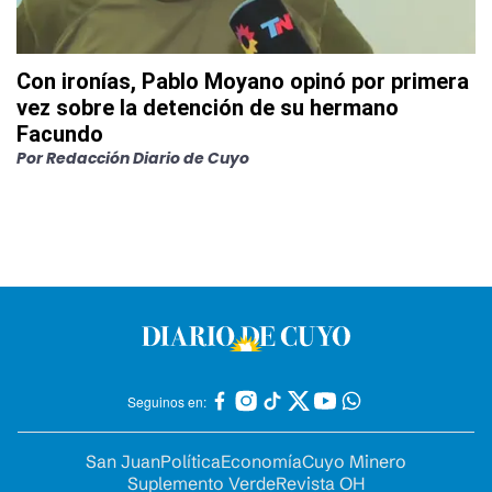
Con ironías, Pablo Moyano opinó por primera
vez sobre la detención de su hermano
Facundo
Por
Redacción Diario de Cuyo
Seguinos en:
San Juan
Política
Economía
Cuyo Minero
Suplemento Verde
Revista OH