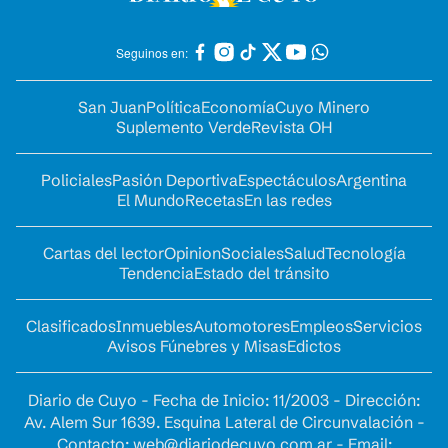
Seguinos en:
San Juan
Política
Economía
Cuyo Minero
Suplemento Verde
Revista OH
Policiales
Pasión Deportiva
Espectáculos
Argentina
El Mundo
Recetas
En las redes
Cartas del lector
Opinion
Sociales
Salud
Tecnología
Tendencia
Estado del tránsito
Clasificados
Inmuebles
Automotores
Empleos
Servicios
Avisos Fúnebres y Misas
Edictos
Diario de Cuyo - Fecha de Inicio: 11/2003 - Dirección:
Av. Alem Sur 1639. Esquina Lateral de Circunvalación -
Contacto:
web@diariodecuyo.com.ar
- Email: