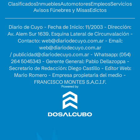
Clasificados
Inmuebles
Automotores
Empleos
Servicios
Avisos Fúnebres y Misas
Edictos
Diario de Cuyo - Fecha de Inicio: 11/2003 - Dirección:
Av. Alem Sur 1639. Esquina Lateral de Circunvalación -
Contacto:
web@diariodecuyo.com.ar
- Email:
web@diariodecuyo.com.ar
/
publicidad@diariodecuyo.com.ar
-
Whatsapp: (054)
264 5045343 - Gerente General: Pablo Dellazoppa -
Secretario de Redacción: Diego Castillo - Editor Web:
Mario Romero - Empresa propietaria del medio -
FRANCISCO MONTES S.A.C.I.F.