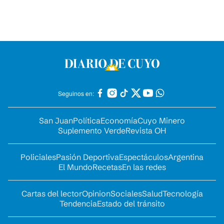
Seguinos en:
San Juan
Política
Economía
Cuyo Minero
Suplemento Verde
Revista OH
Policiales
Pasión Deportiva
Espectáculos
Argentina
El Mundo
Recetas
En las redes
Cartas del lector
Opinion
Sociales
Salud
Tecnología
Tendencia
Estado del tránsito