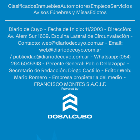
Clasificados
Inmuebles
Automotores
Empleos
Servicios
Avisos Fúnebres y Misas
Edictos
Diario de Cuyo - Fecha de Inicio: 11/2003 - Dirección:
Av. Alem Sur 1639. Esquina Lateral de Circunvalación -
Contacto:
web@diariodecuyo.com.ar
- Email:
web@diariodecuyo.com.ar
/
publicidad@diariodecuyo.com.ar
-
Whatsapp: (054)
264 5045343 - Gerente General: Pablo Dellazoppa -
Secretario de Redacción: Diego Castillo - Editor Web:
Mario Romero - Empresa propietaria del medio -
FRANCISCO MONTES S.A.C.I.F.