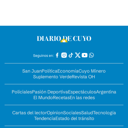
Seguinos en:
San Juan
Política
Economía
Cuyo Minero
Suplemento Verde
Revista OH
Policiales
Pasión Deportiva
Espectáculos
Argentina
El Mundo
Recetas
En las redes
Cartas del lector
Opinion
Sociales
Salud
Tecnología
Tendencia
Estado del tránsito