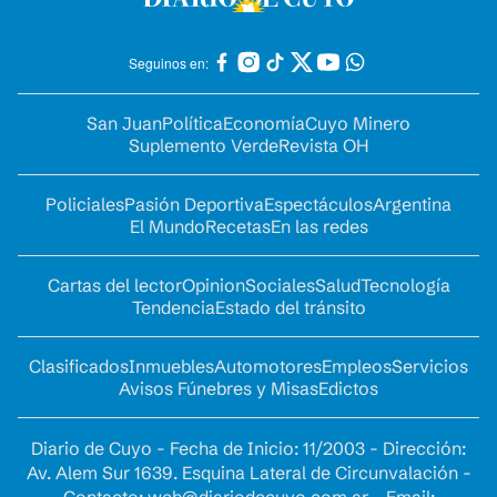
Seguinos en:
San Juan
Política
Economía
Cuyo Minero
Suplemento Verde
Revista OH
Policiales
Pasión Deportiva
Espectáculos
Argentina
El Mundo
Recetas
En las redes
Cartas del lector
Opinion
Sociales
Salud
Tecnología
Tendencia
Estado del tránsito
Clasificados
Inmuebles
Automotores
Empleos
Servicios
Avisos Fúnebres y Misas
Edictos
Diario de Cuyo - Fecha de Inicio: 11/2003 - Dirección:
Av. Alem Sur 1639. Esquina Lateral de Circunvalación -