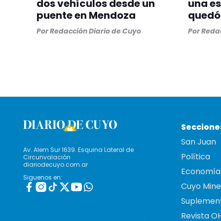
dos vehículos desde un
una es
puente en Mendoza
quedó
Por
Redacción Diario de Cuyo
Por
Redac
Seccione
San Juan
Av. Alem Sur 1639. Esquina Lateral de
Política
Circunvalación
diariodecuyo.com.ar
Economía
Siguenos en:
Cuyo Mine
Suplemen
Revista O