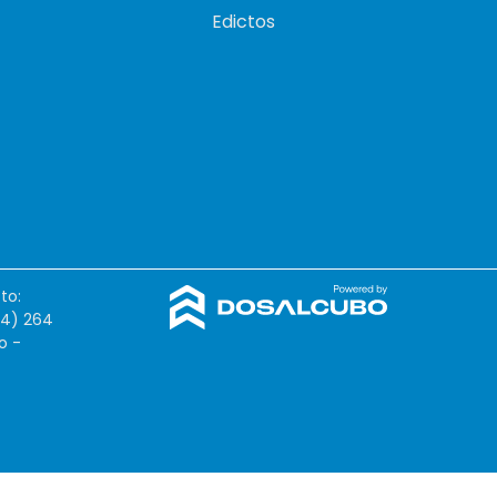
Edictos
to:
54) 264
o -