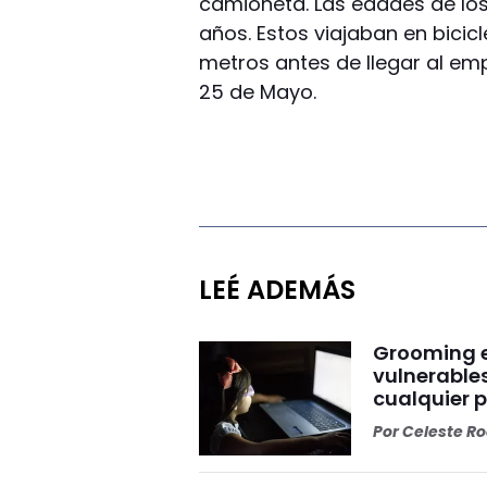
camioneta. Las edades de los 
años. Estos viajaban en bicic
metros antes de llegar al e
25 de Mayo.
LEÉ ADEMÁS
Grooming e
vulnerables
cualquier 
Por
Celeste R