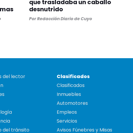
que trasladaba un caballo
rmas
desnutrido
o
Por
Redacción Diario de Cuyo
 del lector
Clasificados
on
Clasificados
es
Inmuebles
Automotores
logía
Empleos
ncia
Servicios
 del tránsito
Avisos Fúnebres y Misas