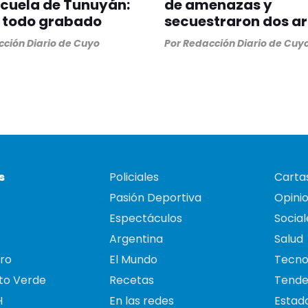
cuela de Tunuyán:
de amenazas y
 todo grabado
secuestraron dos a
ción Diario de Cuyo
Por
Redacción Diario de Cuy
s
Policiales
Cartas
Pasión Deportiva
Opini
Espectáculos
Social
Argentina
Salud
ro
El Mundo
Tecno
to Verde
Recetas
Tende
H
En las redes
Estado