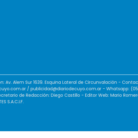
ión: Av. Alem Sur 1639. Esquina Lateral de Circunvalación - Contac
cuyo.com.ar
/
publicidad@diariodecuyo.com.ar
-
Whatsapp: (0
cretario de Redacción: Diego Castillo - Editor Web: Mario Romer
 S.A.C.I.F.