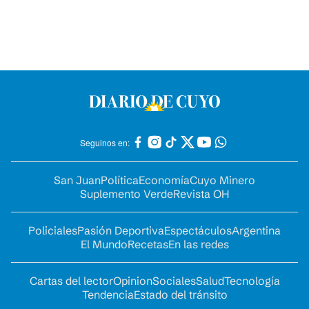
Seguinos en:
San Juan
Política
Economía
Cuyo Minero
Suplemento Verde
Revista OH
Policiales
Pasión Deportiva
Espectáculos
Argentina
El Mundo
Recetas
En las redes
Cartas del lector
Opinion
Sociales
Salud
Tecnología
Tendencia
Estado del tránsito