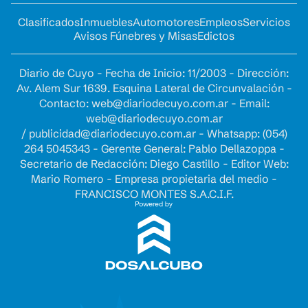
Clasificados
Inmuebles
Automotores
Empleos
Servicios
Avisos Fúnebres y Misas
Edictos
Diario de Cuyo - Fecha de Inicio: 11/2003 - Dirección:
Av. Alem Sur 1639. Esquina Lateral de Circunvalación -
Contacto:
web@diariodecuyo.com.ar
- Email:
web@diariodecuyo.com.ar
/
publicidad@diariodecuyo.com.ar
-
Whatsapp: (054)
264 5045343 - Gerente General: Pablo Dellazoppa -
Secretario de Redacción: Diego Castillo - Editor Web:
Mario Romero - Empresa propietaria del medio -
FRANCISCO MONTES S.A.C.I.F.