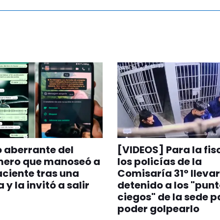
o aberrante del
[VIDEOS] Para la fis
mero que manoseó a
los policías de la
ciente tras una
Comisaría 31° llevar
 y la invitó a salir
detenido a los "pun
ciegos" de la sede p
poder golpearlo