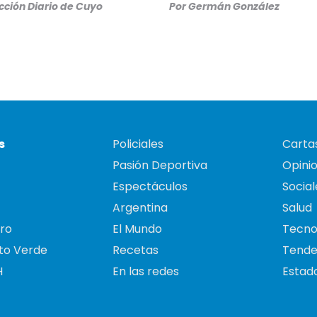
ción Diario de Cuyo
Por
Germán González
s
Policiales
Cartas
Pasión Deportiva
Opini
Espectáculos
Social
Argentina
Salud
ro
El Mundo
Tecno
to Verde
Recetas
Tende
H
En las redes
Estado