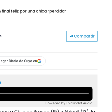
Compartir
o
egar Diario de Cuyo en
a
Powered by Thinkindot Audio
as a Chile de Brenda (15) y Abigail (13), la