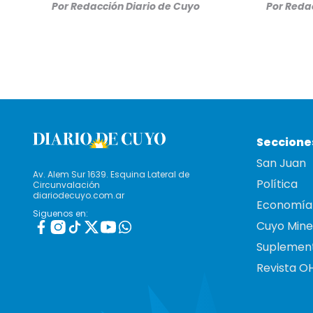
Por
Redacción Diario de Cuyo
Por
Redac
Seccione
San Juan
Av. Alem Sur 1639. Esquina Lateral de
Política
Circunvalación
diariodecuyo.com.ar
Economía
Siguenos en:
Cuyo Mine
Suplemen
Revista O