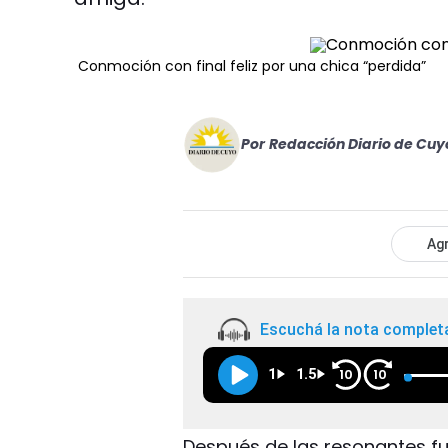
Conmoción con final feliz por una chica “perdida”
Por
Redacción Diario de Cuy
Agr
Escuchá la nota complet
1
1.5
10
10
Después de las resonantes fug