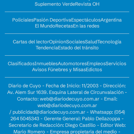
Suplemento Verde
Revista OH
Policiales
Pasión Deportiva
Espectáculos
Argentina
El Mundo
Recetas
En las redes
Cartas del lector
Opinion
Sociales
Salud
Tecnología
Tendencia
Estado del tránsito
Clasificados
Inmuebles
Automotores
Empleos
Servicios
Avisos Fúnebres y Misas
Edictos
Diario de Cuyo - Fecha de Inicio: 11/2003 - Dirección:
Av. Alem Sur 1639. Esquina Lateral de Circunvalación -
Contacto:
web@diariodecuyo.com.ar
- Email:
web@diariodecuyo.com.ar
/
publicidad@diariodecuyo.com.ar
-
Whatsapp: (054)
264 5045343 - Gerente General: Pablo Dellazoppa -
Secretario de Redacción: Diego Castillo - Editor Web:
Mario Romero - Empresa propietaria del medio -