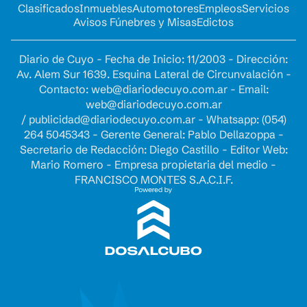
Clasificados
Inmuebles
Automotores
Empleos
Servicios
Avisos Fúnebres y Misas
Edictos
Diario de Cuyo - Fecha de Inicio: 11/2003 - Dirección:
Av. Alem Sur 1639. Esquina Lateral de Circunvalación -
Contacto:
web@diariodecuyo.com.ar
- Email:
web@diariodecuyo.com.ar
/
publicidad@diariodecuyo.com.ar
-
Whatsapp: (054)
264 5045343 - Gerente General: Pablo Dellazoppa -
Secretario de Redacción: Diego Castillo - Editor Web:
Mario Romero - Empresa propietaria del medio -
FRANCISCO MONTES S.A.C.I.F.