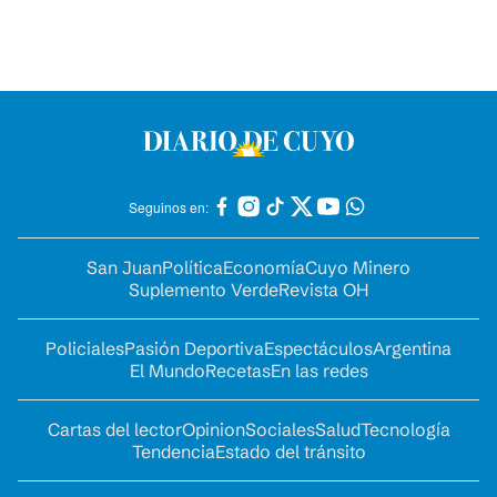
Seguinos en:
San Juan
Política
Economía
Cuyo Minero
Suplemento Verde
Revista OH
Policiales
Pasión Deportiva
Espectáculos
Argentina
El Mundo
Recetas
En las redes
Cartas del lector
Opinion
Sociales
Salud
Tecnología
Tendencia
Estado del tránsito