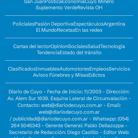
San Juan
Política
Economía
Cuyo Minero
Suplemento Verde
Revista OH
Policiales
Pasión Deportiva
Espectáculos
Argentina
El Mundo
Recetas
En las redes
Cartas del lector
Opinion
Sociales
Salud
Tecnología
Tendencia
Estado del tránsito
Clasificados
Inmuebles
Automotores
Empleos
Servicios
Avisos Fúnebres y Misas
Edictos
Diario de Cuyo - Fecha de Inicio: 11/2003 - Dirección:
Av. Alem Sur 1639. Esquina Lateral de Circunvalación -
Contacto:
web@diariodecuyo.com.ar
- Email:
web@diariodecuyo.com.ar
/
publicidad@diariodecuyo.com.ar
-
Whatsapp: (054)
264 5045343 - Gerente General: Pablo Dellazoppa -
Secretario de Redacción: Diego Castillo - Editor Web: