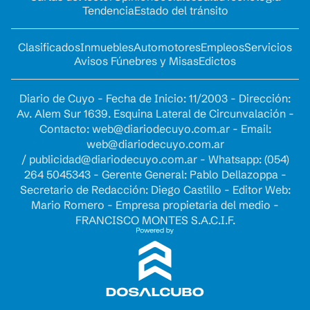
Tendencia
Estado del tránsito
Clasificados
Inmuebles
Automotores
Empleos
Servicios
Avisos Fúnebres y Misas
Edictos
Diario de Cuyo - Fecha de Inicio: 11/2003 - Dirección:
Av. Alem Sur 1639. Esquina Lateral de Circunvalación -
Contacto:
web@diariodecuyo.com.ar
- Email:
web@diariodecuyo.com.ar
/
publicidad@diariodecuyo.com.ar
-
Whatsapp: (054)
264 5045343 - Gerente General: Pablo Dellazoppa -
Secretario de Redacción: Diego Castillo - Editor Web:
Mario Romero - Empresa propietaria del medio -
FRANCISCO MONTES S.A.C.I.F.