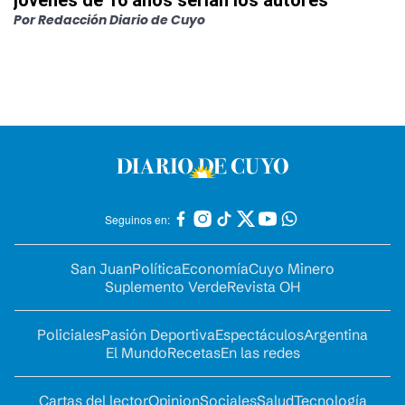
Por
Redacción Diario de Cuyo
Seguinos en:
San Juan
Política
Economía
Cuyo Minero
Suplemento Verde
Revista OH
Policiales
Pasión Deportiva
Espectáculos
Argentina
El Mundo
Recetas
En las redes
Cartas del lector
Opinion
Sociales
Salud
Tecnología