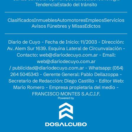
Tendencia
Estado del tránsito
Clasificados
Inmuebles
Automotores
Empleos
Servicios
Avisos Fúnebres y Misas
Edictos
Diario de Cuyo - Fecha de Inicio: 11/2003 - Dirección:
Av. Alem Sur 1639. Esquina Lateral de Circunvalación -
Contacto:
web@diariodecuyo.com.ar
- Email:
web@diariodecuyo.com.ar
/
publicidad@diariodecuyo.com.ar
-
Whatsapp: (054)
264 5045343 - Gerente General: Pablo Dellazoppa -
Secretario de Redacción: Diego Castillo - Editor Web:
Mario Romero - Empresa propietaria del medio -
FRANCISCO MONTES S.A.C.I.F.