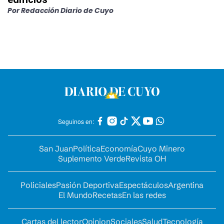
Por
Redacción Diario de Cuyo
Seguinos en:
San Juan
Política
Economía
Cuyo Minero
Suplemento Verde
Revista OH
Policiales
Pasión Deportiva
Espectáculos
Argentina
El Mundo
Recetas
En las redes
Cartas del lector
Opinion
Sociales
Salud
Tecnología