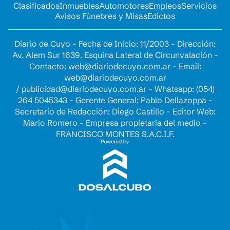
Clasificados
Inmuebles
Automotores
Empleos
Servicios
Avisos Fúnebres y Misas
Edictos
Diario de Cuyo - Fecha de Inicio: 11/2003 - Dirección:
Av. Alem Sur 1639. Esquina Lateral de Circunvalación -
Contacto:
web@diariodecuyo.com.ar
- Email:
web@diariodecuyo.com.ar
/
publicidad@diariodecuyo.com.ar
-
Whatsapp: (054)
264 5045343 - Gerente General: Pablo Dellazoppa -
Secretario de Redacción: Diego Castillo - Editor Web:
Mario Romero - Empresa propietaria del medio -
FRANCISCO MONTES S.A.C.I.F.