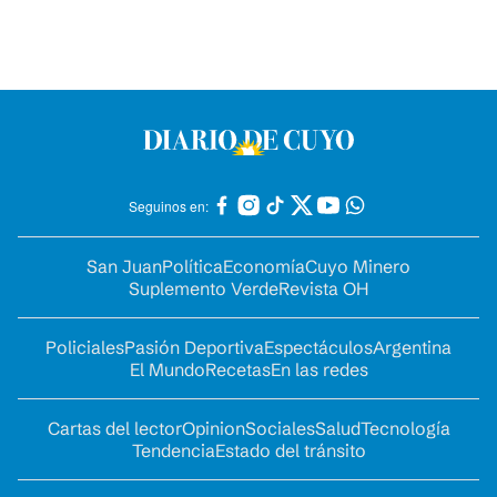
Seguinos en:
San Juan
Política
Economía
Cuyo Minero
Suplemento Verde
Revista OH
Policiales
Pasión Deportiva
Espectáculos
Argentina
El Mundo
Recetas
En las redes
Cartas del lector
Opinion
Sociales
Salud
Tecnología
Tendencia
Estado del tránsito