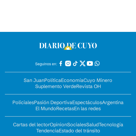
Seguinos en:
San Juan
Política
Economía
Cuyo Minero
Suplemento Verde
Revista OH
Policiales
Pasión Deportiva
Espectáculos
Argentina
El Mundo
Recetas
En las redes
Cartas del lector
Opinion
Sociales
Salud
Tecnología
Tendencia
Estado del tránsito