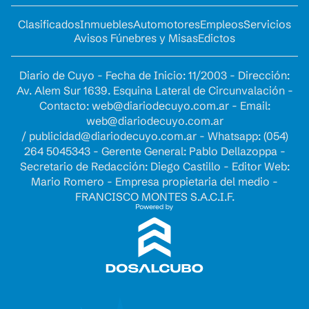
Clasificados
Inmuebles
Automotores
Empleos
Servicios
Avisos Fúnebres y Misas
Edictos
Diario de Cuyo - Fecha de Inicio: 11/2003 - Dirección:
Av. Alem Sur 1639. Esquina Lateral de Circunvalación -
Contacto:
web@diariodecuyo.com.ar
- Email:
web@diariodecuyo.com.ar
/
publicidad@diariodecuyo.com.ar
-
Whatsapp: (054)
264 5045343 - Gerente General: Pablo Dellazoppa -
Secretario de Redacción: Diego Castillo - Editor Web:
Mario Romero - Empresa propietaria del medio -
FRANCISCO MONTES S.A.C.I.F.