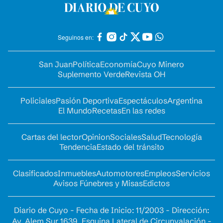
Seguinos en:
San Juan
Política
Economía
Cuyo Minero
Suplemento Verde
Revista OH
Policiales
Pasión Deportiva
Espectáculos
Argentina
El Mundo
Recetas
En las redes
Cartas del lector
Opinion
Sociales
Salud
Tecnología
Tendencia
Estado del tránsito
Clasificados
Inmuebles
Automotores
Empleos
Servicios
Avisos Fúnebres y Misas
Edictos
Diario de Cuyo - Fecha de Inicio: 11/2003 - Dirección:
Av. Alem Sur 1639. Esquina Lateral de Circunvalación -