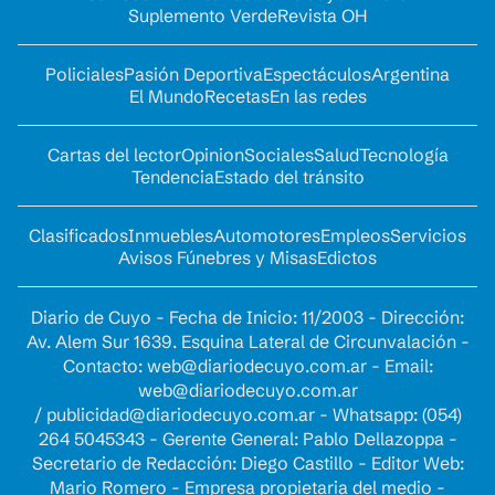
Suplemento Verde
Revista OH
Policiales
Pasión Deportiva
Espectáculos
Argentina
El Mundo
Recetas
En las redes
Cartas del lector
Opinion
Sociales
Salud
Tecnología
Tendencia
Estado del tránsito
Clasificados
Inmuebles
Automotores
Empleos
Servicios
Avisos Fúnebres y Misas
Edictos
Diario de Cuyo - Fecha de Inicio: 11/2003 - Dirección:
Av. Alem Sur 1639. Esquina Lateral de Circunvalación -
Contacto:
web@diariodecuyo.com.ar
- Email:
web@diariodecuyo.com.ar
/
publicidad@diariodecuyo.com.ar
-
Whatsapp: (054)
264 5045343 - Gerente General: Pablo Dellazoppa -
Secretario de Redacción: Diego Castillo - Editor Web:
Mario Romero - Empresa propietaria del medio -