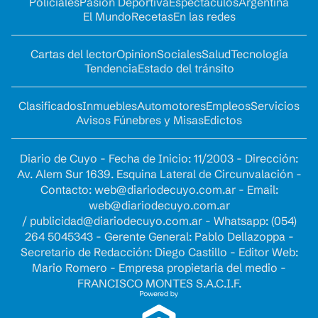
Policiales
Pasión Deportiva
Espectáculos
Argentina
El Mundo
Recetas
En las redes
Cartas del lector
Opinion
Sociales
Salud
Tecnología
Tendencia
Estado del tránsito
Clasificados
Inmuebles
Automotores
Empleos
Servicios
Avisos Fúnebres y Misas
Edictos
Diario de Cuyo - Fecha de Inicio: 11/2003 - Dirección:
Av. Alem Sur 1639. Esquina Lateral de Circunvalación -
Contacto:
web@diariodecuyo.com.ar
- Email:
web@diariodecuyo.com.ar
/
publicidad@diariodecuyo.com.ar
-
Whatsapp: (054)
264 5045343 - Gerente General: Pablo Dellazoppa -
Secretario de Redacción: Diego Castillo - Editor Web:
Mario Romero - Empresa propietaria del medio -
FRANCISCO MONTES S.A.C.I.F.