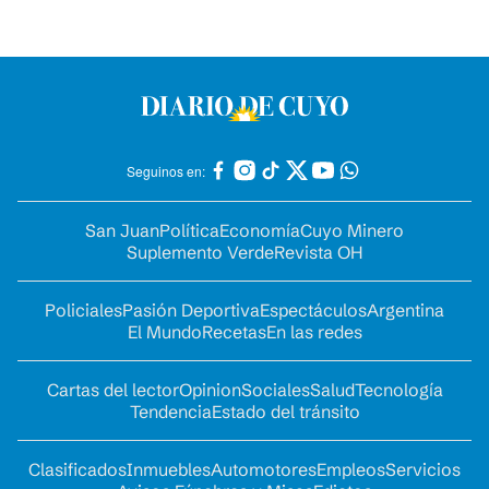
Seguinos en:
San Juan
Política
Economía
Cuyo Minero
Suplemento Verde
Revista OH
Policiales
Pasión Deportiva
Espectáculos
Argentina
El Mundo
Recetas
En las redes
Cartas del lector
Opinion
Sociales
Salud
Tecnología
Tendencia
Estado del tránsito
Clasificados
Inmuebles
Automotores
Empleos
Servicios