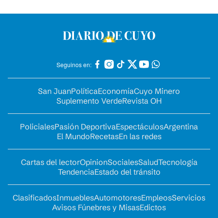
Seguinos en:
San Juan
Política
Economía
Cuyo Minero
Suplemento Verde
Revista OH
Policiales
Pasión Deportiva
Espectáculos
Argentina
El Mundo
Recetas
En las redes
Cartas del lector
Opinion
Sociales
Salud
Tecnología
Tendencia
Estado del tránsito
Clasificados
Inmuebles
Automotores
Empleos
Servicios
Avisos Fúnebres y Misas
Edictos