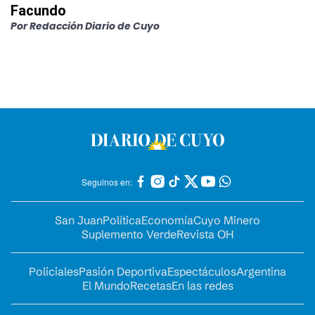
Facundo
Por
Redacción Diario de Cuyo
Seguinos en:
San Juan
Política
Economía
Cuyo Minero
Suplemento Verde
Revista OH
Policiales
Pasión Deportiva
Espectáculos
Argentina
El Mundo
Recetas
En las redes