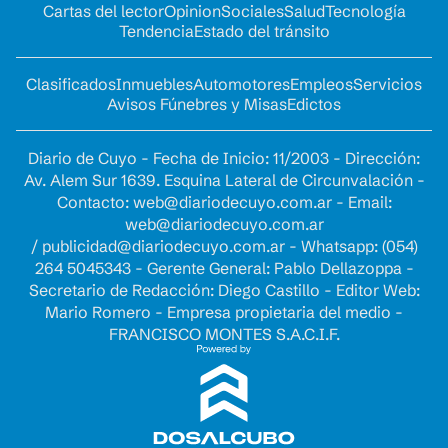
Cartas del lector
Opinion
Sociales
Salud
Tecnología
Tendencia
Estado del tránsito
Clasificados
Inmuebles
Automotores
Empleos
Servicios
Avisos Fúnebres y Misas
Edictos
Diario de Cuyo - Fecha de Inicio: 11/2003 - Dirección:
Av. Alem Sur 1639. Esquina Lateral de Circunvalación -
Contacto:
web@diariodecuyo.com.ar
- Email:
web@diariodecuyo.com.ar
/
publicidad@diariodecuyo.com.ar
-
Whatsapp: (054)
264 5045343 - Gerente General: Pablo Dellazoppa -
Secretario de Redacción: Diego Castillo - Editor Web:
Mario Romero - Empresa propietaria del medio -
FRANCISCO MONTES S.A.C.I.F.