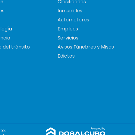
on
Clasificados
es
Inmuebles
Automotores
logía
Empleos
ncia
Servicios
 del tránsito
Avisos Fúnebres y Misas
Edictos
to: