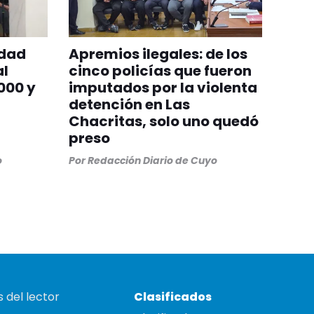
idad
Apremios ilegales: de los
al
cinco policías que fueron
000 y
imputados por la violenta
detención en Las
Chacritas, solo uno quedó
preso
o
Por
Redacción Diario de Cuyo
 del lector
Clasificados