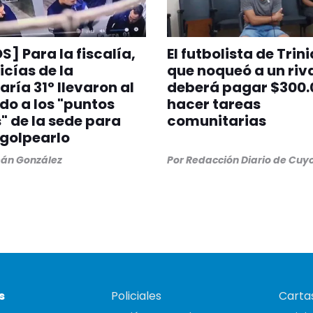
S] Para la fiscalía,
El futbolista de Trin
icías de la
que noqueó a un riv
ría 31° llevaron al
deberá pagar $300.
do a los "puntos
hacer tareas
" de la sede para
comunitarias
golpearlo
án González
Por
Redacción Diario de Cuy
s
Policiales
Cartas