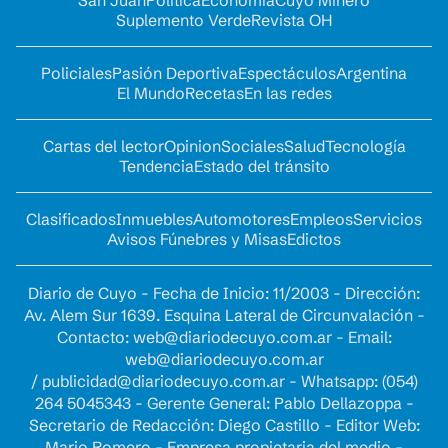
San Juan
Política
Economía
Cuyo Minero
Suplemento Verde
Revista OH
Policiales
Pasión Deportiva
Espectáculos
Argentina
El Mundo
Recetas
En las redes
Cartas del lector
Opinion
Sociales
Salud
Tecnología
Tendencia
Estado del tránsito
Clasificados
Inmuebles
Automotores
Empleos
Servicios
Avisos Fúnebres y Misas
Edictos
Diario de Cuyo - Fecha de Inicio: 11/2003 - Dirección:
Av. Alem Sur 1639. Esquina Lateral de Circunvalación -
Contacto:
web@diariodecuyo.com.ar
- Email:
web@diariodecuyo.com.ar
/
publicidad@diariodecuyo.com.ar
-
Whatsapp: (054)
264 5045343 - Gerente General: Pablo Dellazoppa -
Secretario de Redacción: Diego Castillo - Editor Web:
Mario Romero - Empresa propietaria del medio -