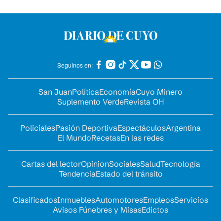
Seguinos en:
San Juan
Política
Economía
Cuyo Minero
Suplemento Verde
Revista OH
Policiales
Pasión Deportiva
Espectáculos
Argentina
El Mundo
Recetas
En las redes
Cartas del lector
Opinion
Sociales
Salud
Tecnología
Tendencia
Estado del tránsito
Clasificados
Inmuebles
Automotores
Empleos
Servicios
Avisos Fúnebres y Misas
Edictos