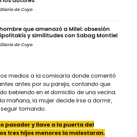
 los autores
Diario de Cuyo
el hombre que amenazó a Milei: obsesión
ipolitakis y similitudes con Sabag Montiel
Diario de Cuyo
pios medios a la comisaría donde comentó
antes antes por su pareja, contando que
do bebiendo en el domicilio de una vecina.
a mañana, la mujer decide irse a dormir,
 seguir tomando.
o pasador y llave a la puerta del
los tres hijos menores la molestaran.