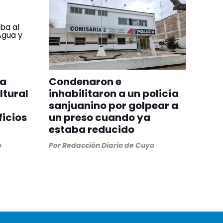
na
Condenaron e
ltural
inhabilitaron a un policía
sanjuanino por golpear a
ficios
un preso cuando ya
estaba reducido
o
Por
Redacción Diario de Cuyo