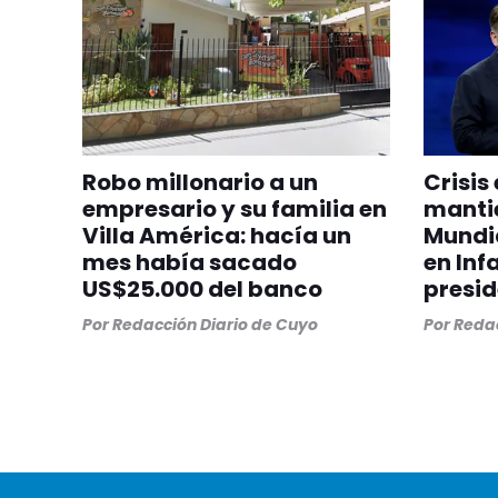
Robo millonario a un
Crisis 
empresario y su familia en
mantie
Villa América: hacía un
Mundia
mes había sacado
en Inf
US$25.000 del banco
presid
Por
Redacción Diario de Cuyo
Por
Redac