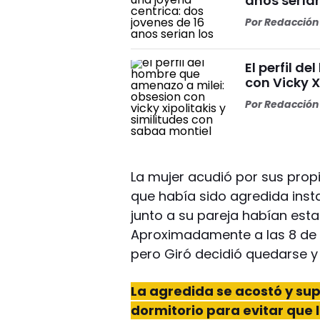
años serían
Por
Redacción 
El perfil d
con Vicky X
Por
Redacción 
La mujer acudió por sus pro
que había sido agredida inst
junto a su pareja habían esta
Aproximadamente a las 8 de l
pero Giró decidió quedarse y
La agredida se acostó y sup
dormitorio para evitar que 