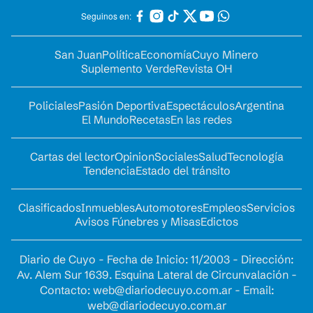
Seguinos en:
San Juan
Política
Economía
Cuyo Minero
Suplemento Verde
Revista OH
Policiales
Pasión Deportiva
Espectáculos
Argentina
El Mundo
Recetas
En las redes
Cartas del lector
Opinion
Sociales
Salud
Tecnología
Tendencia
Estado del tránsito
Clasificados
Inmuebles
Automotores
Empleos
Servicios
Avisos Fúnebres y Misas
Edictos
Diario de Cuyo - Fecha de Inicio: 11/2003 - Dirección:
Av. Alem Sur 1639. Esquina Lateral de Circunvalación -
Contacto:
web@diariodecuyo.com.ar
- Email:
web@diariodecuyo.com.ar