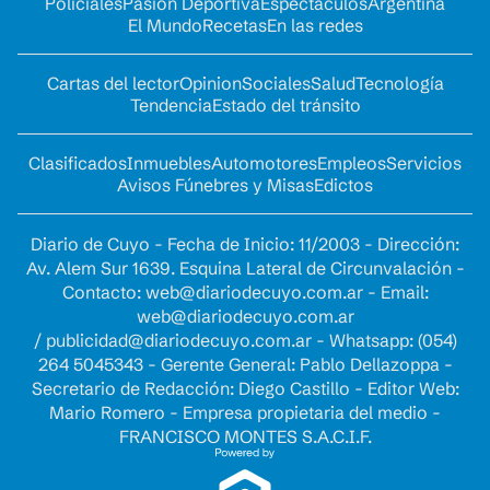
Policiales
Pasión Deportiva
Espectáculos
Argentina
El Mundo
Recetas
En las redes
Cartas del lector
Opinion
Sociales
Salud
Tecnología
Tendencia
Estado del tránsito
Clasificados
Inmuebles
Automotores
Empleos
Servicios
Avisos Fúnebres y Misas
Edictos
Diario de Cuyo - Fecha de Inicio: 11/2003 - Dirección:
Av. Alem Sur 1639. Esquina Lateral de Circunvalación -
Contacto:
web@diariodecuyo.com.ar
- Email:
web@diariodecuyo.com.ar
/
publicidad@diariodecuyo.com.ar
-
Whatsapp: (054)
264 5045343 - Gerente General: Pablo Dellazoppa -
Secretario de Redacción: Diego Castillo - Editor Web:
Mario Romero - Empresa propietaria del medio -
FRANCISCO MONTES S.A.C.I.F.