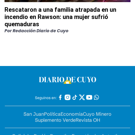
Rescataron a una familia atrapada en un
incendio en Rawson: una mujer sufrió
quemaduras
Por
Redacción Diario de Cuyo
Seguinos en:
San Juan
Política
Economía
Cuyo Minero
Suplemento Verde
Revista OH