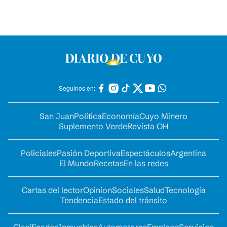
Seguinos en:
San Juan
Política
Economía
Cuyo Minero
Suplemento Verde
Revista OH
Policiales
Pasión Deportiva
Espectáculos
Argentina
El Mundo
Recetas
En las redes
Cartas del lector
Opinion
Sociales
Salud
Tecnología
Tendencia
Estado del tránsito
Clasificados
Inmuebles
Automotores
Empleos
Servicios