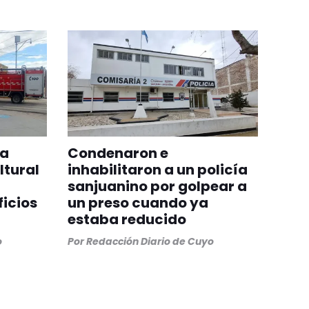
na
Condenaron e
ltural
inhabilitaron a un policía
sanjuanino por golpear a
ficios
un preso cuando ya
estaba reducido
o
Por
Redacción Diario de Cuyo