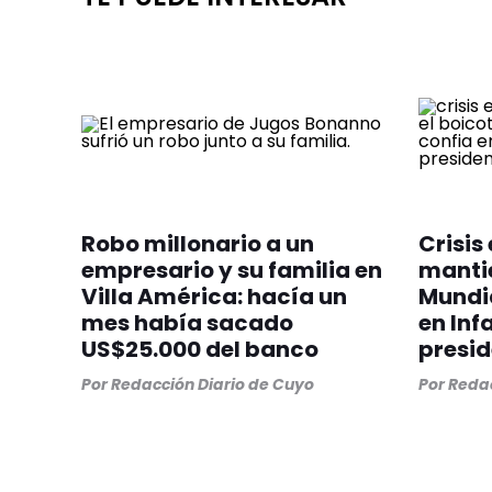
Robo millonario a un
Crisis 
empresario y su familia en
mantie
Villa América: hacía un
Mundia
mes había sacado
en Inf
US$25.000 del banco
presid
Por
Redacción Diario de Cuyo
Por
Redac