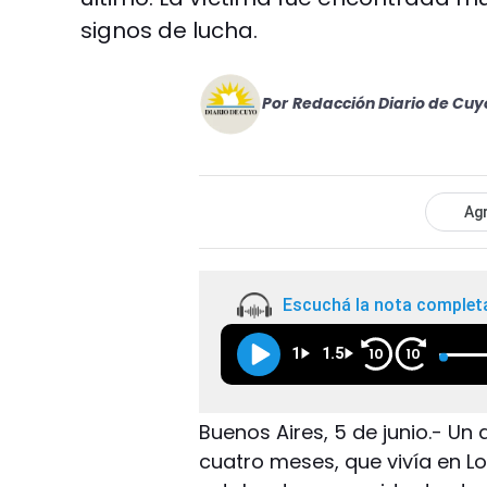
signos de lucha.
Por
Redacción Diario de Cuy
Agr
Escuchá la nota complet
1
1.5
10
10
Buenos Aires, 5 de junio.- U
cuatro meses, que vivía en L