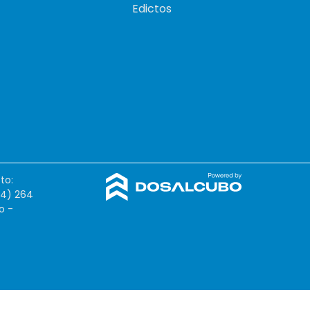
Edictos
to:
54) 264
o -