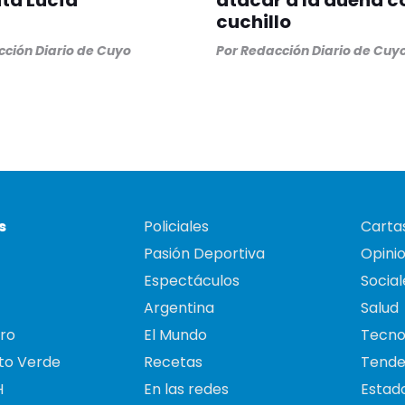
ta Lucía
atacar a la dueña c
cuchillo
ción Diario de Cuyo
Por
Redacción Diario de Cuy
s
Policiales
Cartas
Pasión Deportiva
Opini
Espectáculos
Social
Argentina
Salud
ro
El Mundo
Tecno
to Verde
Recetas
Tende
H
En las redes
Estado