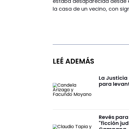
estaba desaparecida desde e
la casa de un vecino, con si
LEÉ ADEMÁS
La Justici
para levan
Revés para 
"ficción ju