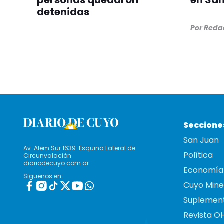
personas quedaron
en San
detenidas
Por
Redac
Seccione
San Juan
Av. Alem Sur 1639. Esquina Lateral de
Política
Circunvalación
diariodecuyo.com.ar
Economía
Siguenos en:
Cuyo Mine
Suplemen
Revista O