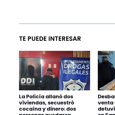
TE PUEDE INTERESAR
La Policía allanó dos
Desba
viviendas, secuestró
venta 
cocaína y dinero: dos
detuvi