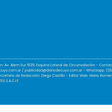
ión: Av. Alem Sur 1639. Esquina Lateral de Circunvalación - Contac
cuyo.com.ar
/
publicidad@diariodecuyo.com.ar
-
Whatsapp: (0
cretario de Redacción: Diego Castillo - Editor Web: Mario Romer
 S.A.C.I.F.