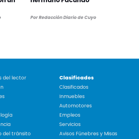
on un
hermano Facundo
o
Por
Redacción Diario de Cuyo
 del lector
Clasificados
on
Clasificados
es
Inmuebles
Automotores
logía
Empleos
ncia
Servicios
 del tránsito
Avisos Fúnebres y Misas